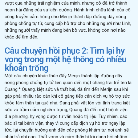
vượt qua những trải nghiệm của mình, nhưng cô đã trở thành
ngọn hải đăng của sự kiên cường. Hành trình chữa lành của cô
cũng truyền cảm hứng cho Merijn thành lập đường dây nóng
phòng chống tự tử, cung cấp hỗ trợ cho những người như Linh,
những người thấy mình đang bên bờ vực, không còn nơi nào
khác để tìm đến.
Câu chuyện hồi phục 2: Tìm lại hy
vọng trong một hệ thông có nhiều
khoản trống
Một câu chuyện khác thúc đẩy Merijn thành lập đường dây
nóng phòng chống tự tử liên quan đến một chàng trai trẻ tên là
Quang.* Quang, kiệt sức và thất bại, đã tìm đến Merijn sau khi
gặp phải nhiều rào cản khi cố gắng tiếp cận dịch vụ hỗ trợ sức
khỏe tâm thần tại quê nhà. Đang phải vật lộn với tình trạng kiệt
sức và trầm cảm nghiêm trọng, Quang đã đến một bệnh viện
địa phương, hy vọng được tư vấn hoặc trị liệu. Tuy nhiên, các
bác sĩ tại bệnh viện, thay vì cung cấp dịch vụ hỗ trợ ngay lập
tức, lại chuyển hướng anh đến các phòng khám tư, nơi anh sẽ
phải trả phí cao. Thất vọng và cảm thấy bị lợi dụng bởi những