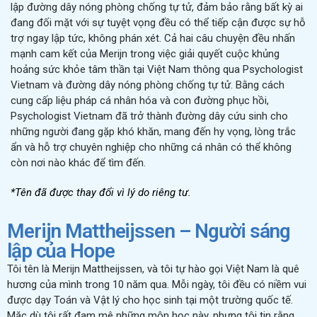
lập đường dây nóng phòng chống tự tử, đảm bảo rằng bất kỳ ai
đang đối mặt với sự tuyệt vọng đều có thể tiếp cận được sự hỗ
trợ ngay lập tức, không phán xét. Cả hai câu chuyện đều nhấn
mạnh cam kết của Merijn trong việc giải quyết cuộc khủng
hoảng sức khỏe tâm thần tại Việt Nam thông qua Psychologist
Vietnam và đường dây nóng phòng chống tự tử. Bằng cách
cung cấp liệu pháp cá nhân hóa và con đường phục hồi,
Psychologist Vietnam đã trở thành đường dây cứu sinh cho
những người đang gặp khó khăn, mang đến hy vọng, lòng trắc
ẩn và hỗ trợ chuyên nghiệp cho những cá nhân có thể không
còn nơi nào khác để tìm đến.
*Tên đã được thay đổi vì lý do riêng tư.
Merijn Mattheijssen – Người sáng
lập của Hope
Tôi tên là Merijn Mattheijssen, và tôi tự hào gọi Việt Nam là quê
hương của mình trong 10 năm qua. Mỗi ngày, tôi đều có niềm vui
được dạy Toán và Vật lý cho học sinh tại một trường quốc tế.
Mặc dù tôi rất đam mê những môn học này, nhưng tôi tin rằng