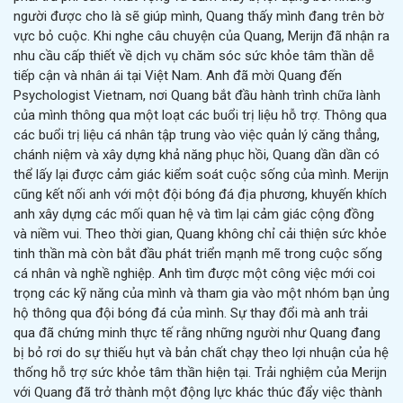
người được cho là sẽ giúp mình, Quang thấy mình đang trên bờ
vực bỏ cuộc. Khi nghe câu chuyện của Quang, Merijn đã nhận ra
nhu cầu cấp thiết về dịch vụ chăm sóc sức khỏe tâm thần dễ
tiếp cận và nhân ái tại Việt Nam. Anh đã mời Quang đến
Psychologist Vietnam, nơi Quang bắt đầu hành trình chữa lành
của mình thông qua một loạt các buổi trị liệu hỗ trợ. Thông qua
các buổi trị liệu cá nhân tập trung vào việc quản lý căng thẳng,
chánh niệm và xây dựng khả năng phục hồi, Quang dần dần có
thể lấy lại được cảm giác kiểm soát cuộc sống của mình. Merijn
cũng kết nối anh với một đội bóng đá địa phương, khuyến khích
anh xây dựng các mối quan hệ và tìm lại cảm giác cộng đồng
và niềm vui. Theo thời gian, Quang không chỉ cải thiện sức khỏe
tinh thần mà còn bắt đầu phát triển mạnh mẽ trong cuộc sống
cá nhân và nghề nghiệp. Anh tìm được một công việc mới coi
trọng các kỹ năng của mình và tham gia vào một nhóm bạn ủng
hộ thông qua đội bóng đá của mình. Sự thay đổi mà anh trải
qua đã chứng minh thực tế rằng những người như Quang đang
bị bỏ rơi do sự thiếu hụt và bản chất chạy theo lợi nhuận của hệ
thống hỗ trợ sức khỏe tâm thần hiện tại. Trải nghiệm của Merijn
với Quang đã trở thành một động lực khác thúc đẩy việc thành