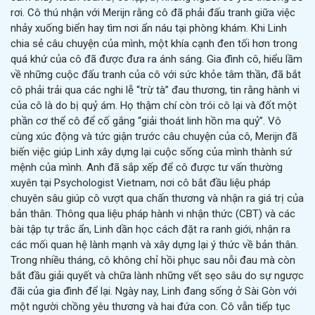
rơi. Cô thú nhận với Merijn rằng cô đã phải đấu tranh giữa việc
nhảy xuống biển hay tìm nơi ẩn náu tại phòng khám. Khi Linh
chia sẻ câu chuyện của mình, một khía cạnh đen tối hơn trong
quá khứ của cô đã được đưa ra ánh sáng. Gia đình cô, hiểu lầm
về những cuộc đấu tranh của cô với sức khỏe tâm thần, đã bắt
cô phải trải qua các nghi lễ “trừ tà” đau thương, tin rằng hành vi
của cô là do bị quỷ ám. Họ thậm chí còn trói cô lại và đốt một
phần cơ thể cô để cố gắng “giải thoát linh hồn ma quỷ”. Vô
cùng xúc động và tức giận trước câu chuyện của cô, Merijn đã
biến việc giúp Linh xây dựng lại cuộc sống của mình thành sứ
mệnh của mình. Anh đã sắp xếp để cô được tư vấn thường
xuyên tại Psychologist Vietnam, nơi cô bắt đầu liệu pháp
chuyên sâu giúp cô vượt qua chấn thương và nhận ra giá trị của
bản thân. Thông qua liệu pháp hành vi nhận thức (CBT) và các
bài tập tự trắc ẩn, Linh dần học cách đặt ra ranh giới, nhận ra
các mối quan hệ lành mạnh và xây dựng lại ý thức về bản thân.
Trong nhiều tháng, cô không chỉ hồi phục sau nỗi đau mà còn
bắt đầu giải quyết và chữa lành những vết sẹo sâu do sự ngược
đãi của gia đình để lại. Ngày nay, Linh đang sống ở Sài Gòn với
một người chồng yêu thương và hai đứa con. Cô vẫn tiếp tục