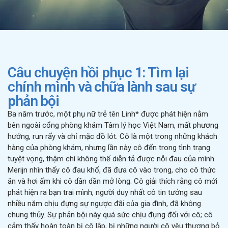
Câu chuyện hồi phục 1: Tìm lại
chính mình và chữa lành sau sự
phản bội
Ba năm trước, một phụ nữ trẻ tên Linh* được phát hiện nằm
bên ngoài cổng phòng khám Tâm lý học Việt Nam, mất phương
hướng, run rẩy và chỉ mặc đồ lót. Cô là một trong những khách
hàng của phòng khám, nhưng lần này cô đến trong tình trạng
tuyệt vọng, thậm chí không thể diễn tả được nỗi đau của mình.
Merijn nhìn thấy cô đau khổ, đã đưa cô vào trong, cho cô thức
ăn và hơi ấm khi cô dần dần mở lòng. Cô giải thích rằng cô mới
phát hiện ra bạn trai mình, người duy nhất cô tin tưởng sau
nhiều năm chịu đựng sự ngược đãi của gia đình, đã không
chung thủy. Sự phản bội này quá sức chịu đựng đối với cô; cô
cảm thấy hoàn toàn bị cô lập, bị những người cô yêu thương bỏ