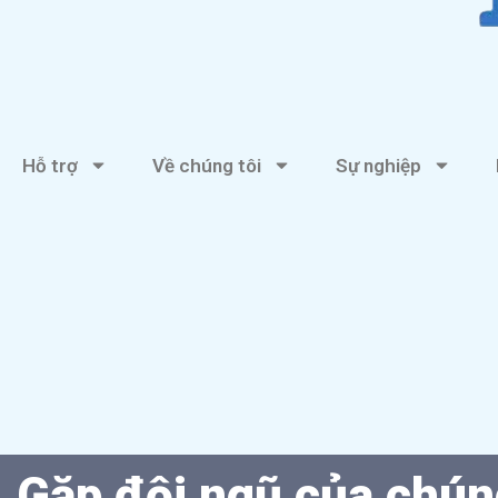
Hỗ trợ
Về chúng tôi
Sự nghiệp
Gặp đội ngũ của chún