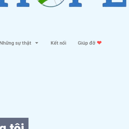
❤
Những sự thật
Kết nối
Giúp đỡ
g tôi